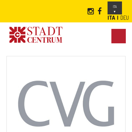
ITA
ITA
DEU