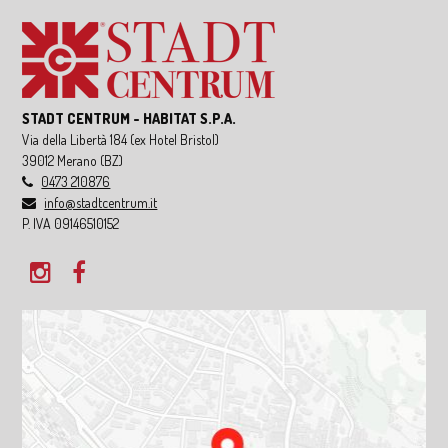
STADT CENTRUM - HABITAT S.P.A.
Via della Libertà 184
(ex Hotel Bristol)
39012
Merano
(BZ)
0473 210876
info@stadtcentrum.it
P. IVA 09146510152