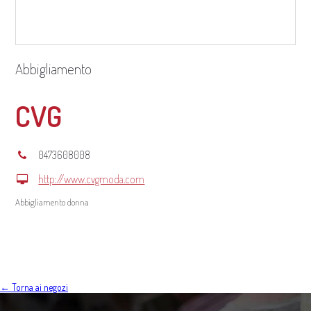
Abbigliamento
CVG
0473608008
http://www.cvgmoda.com
Abbigliamento donna
← Torna ai negozi