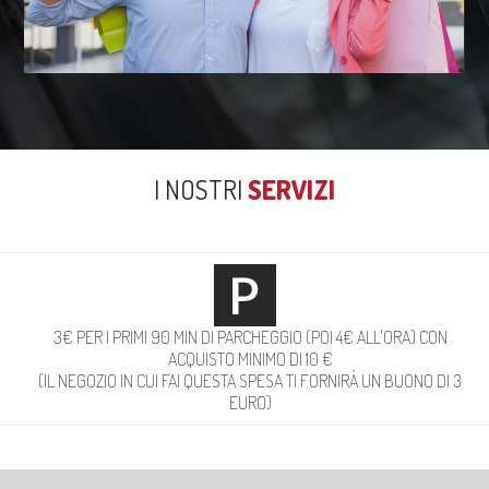
I NOSTRI
SERVIZI
3€ PER I PRIMI 90 MIN DI PARCHEGGIO (POI 4€ ALL'ORA) CON
ACQUISTO MINIMO DI 10 €
(IL NEGOZIO IN CUI FAI QUESTA SPESA TI FORNIRÀ UN BUONO DI 3
EURO)