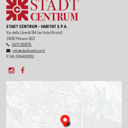
STADT CENTRUM - HABITAT S.P.A.
Via della Libertà 184
(ex Hotel Bristol)
39012
Merano
(BZ)
0473 210876
info@stadtcentrum.it
P. IVA 09146510152