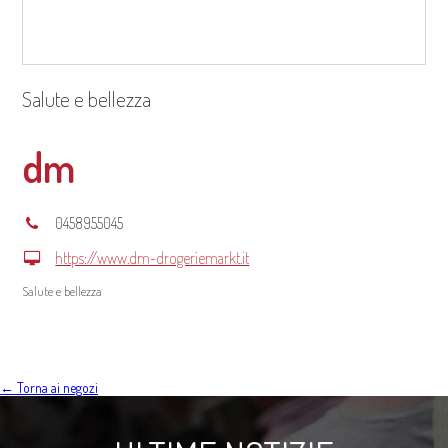
Salute e bellezza
dm
0458955045
https://www.dm-drogeriemarkt.it
Salute e bellezza
← Torna ai negozi