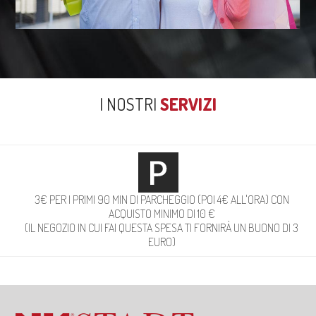
I NOSTRI
SERVIZI
3€ PER I PRIMI 90 MIN DI PARCHEGGIO (POI 4€ ALL'ORA) CON
ACQUISTO MINIMO DI 10 €
(IL NEGOZIO IN CUI FAI QUESTA SPESA TI FORNIRÀ UN BUONO DI 3
EURO)